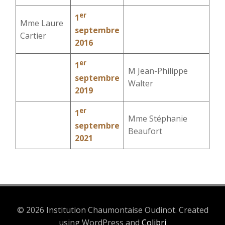
er
1
Mme Laure
septembre
Cartier
2016
er
1
M Jean-Philippe
septembre
Walter
2019
er
1
Mme Stéphanie
septembre
Beaufort
2021
© 2026 Institution Chaumontaise Oudinot. Created
using WordPress and
Colibri