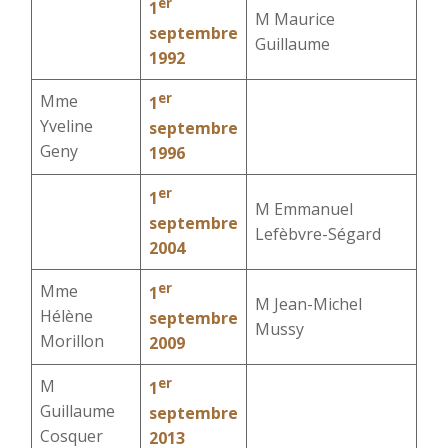
er
1
M Maurice
septembre
Guillaume
1992
er
Mme
1
Yveline
septembre
Geny
1996
er
1
M Emmanuel
septembre
Lefèbvre-Ségard
2004
er
Mme
1
M Jean-Michel
Hélène
septembre
Mussy
Morillon
2009
er
M
1
Guillaume
septembre
Cosquer
2013