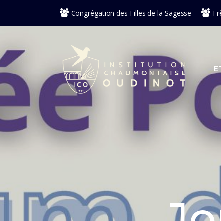
Aller
Congrégation des Filles de la Sagesse
Fr
au
contenu
E
Jo