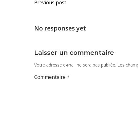
Navigation
Previous post
de
l’article
No responses yet
Laisser un commentaire
Votre adresse e-mail ne sera pas publiée.
Les champ
Commentaire
*