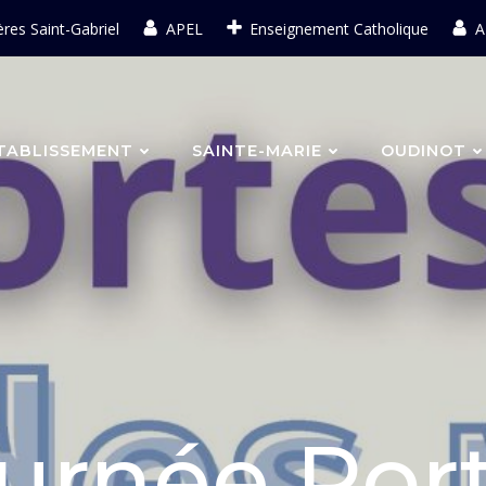
ères Saint-Gabriel
APEL
Enseignement Catholique
A
TABLISSEMENT
SAINTE-MARIE
OUDINOT
urnée Por