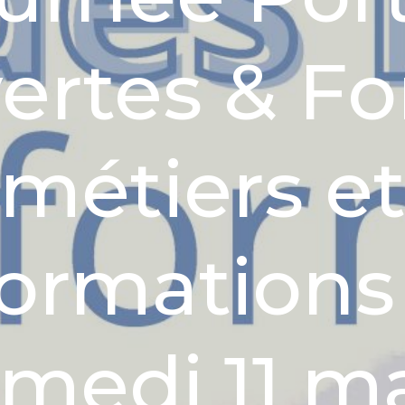
ertes & F
métiers e
formations 
medi 11 m