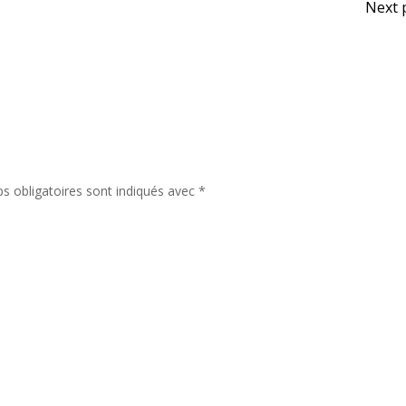
Na
Next 
de
l’a
s obligatoires sont indiqués avec
*