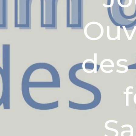
Ouv
des 
Sa