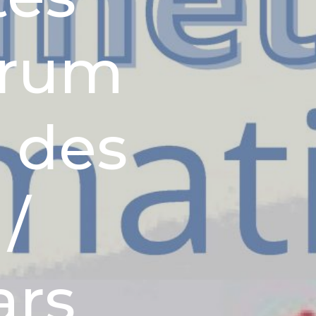
orum
t des
/
ars