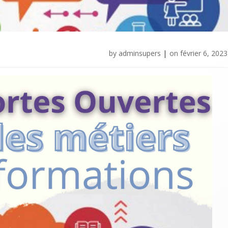
by
adminsupers
|
on
février 6, 2023